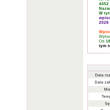
4452
Nazwa
W tyt
wpis
2026 
Wpiso
Wpła
Od
1
tym t
Data ro
Data za
Mie
Temp
Sę