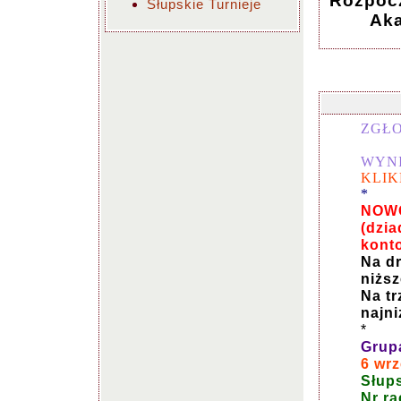
Rozpocz
Słupskie Turnieje
Aka
ZGŁO
WYNI
KLIK
*
NOWO
(dzia
kont
Na dr
niżs
Na tr
najn
*
Grup
6 wr
Słup
Nr r