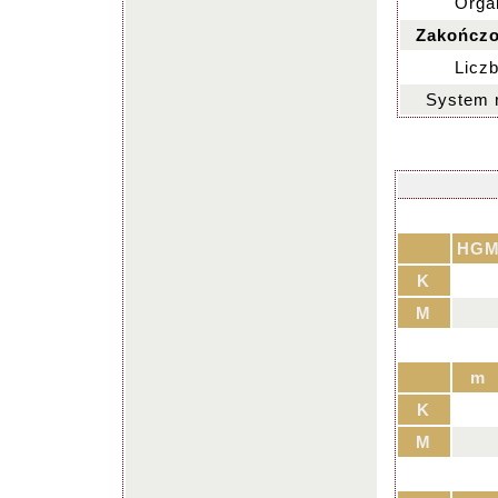
Organ
Zakończo
Liczb
System 
HG
K
M
m
K
M