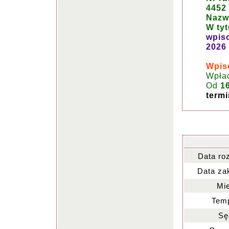
4452
Nazwa
W tyt
wpis
2026 
Wpiso
Wpła
Od
1
termi
Data ro
Data za
Mie
Temp
Sę