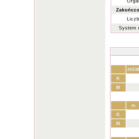
Organ
Zakończo
Liczb
System 
HG
K
M
m
K
M