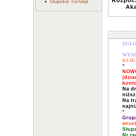
Rozpocz
Słupskie Turnieje
Ak
ZGŁO
WYNI
KLIK
*
NOWO
(dzia
kont
Na dr
niżs
Na tr
najn
*
Grup
wrze
Słup
Nr r