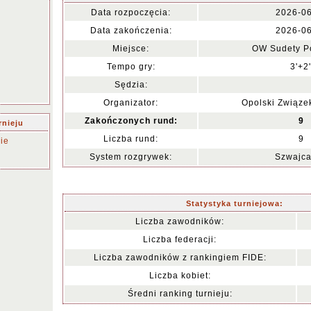
Data rozpoczęcia:
2026-0
Data zakończenia:
2026-0
Miejsce:
OW Sudety P
Tempo gry:
3'+2'
Sędzia:
Organizator:
Opolski Związ
Zakończonych rund:
9
rnieju
Liczba rund:
9
ie
System rozgrywek:
Szwajca
Statystyka turniejowa:
Liczba zawodników:
Liczba federacji:
Liczba zawodników z rankingiem FIDE:
Liczba kobiet:
Średni ranking turnieju: