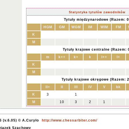
Statystyka tytułów zawodników
Tytuły międzynarodowe (Razem: 0
HGM
GM
WGM
IM
WIM
FM
K
M
Tytuły krajowe centralne (Razem: 
m
k++
k+
k
I++
I+
K
M
Tytuły krajowe okręgowe (Razem: 2
II+
II
III
IV
V
bk
K
3
1
M
10
3
2
1
 (v.6.05) © A.Curyło
http://www.chessarbiter.com/
Związek Szachowy