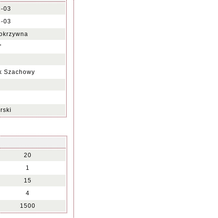
6-03
6-03
okrzywna
'
ek Szachowy
rski
20
1
15
4
1500