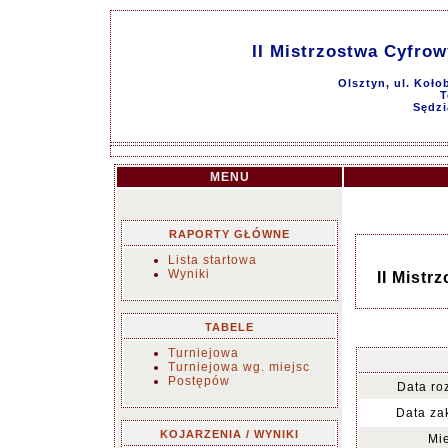
II Mistrzostwa Cyfro
Olsztyn, ul. Koło
T
Sędzi
MENU
RAPORTY GŁÓWNE
Lista startowa
Wyniki
II Mist
TABELE
Turniejowa
Turniejowa wg. miejsc
Postępów
Data ro
Data za
KOJARZENIA / WYNIKI
Mie