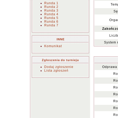
Runda 1
Temp
Runda 2
Runda 3
Sę
Runda 4
Runda 5
Organ
Runda 6
Runda 7
Zakończo
Liczb
INNE
System 
Komunikat
Zgłoszenia do turnieju
Dodaj zgłoszenie
Odprawa 
Lista zgłoszeń
Ro
Ro
Ro
Ro
Ro
Ro
Ro