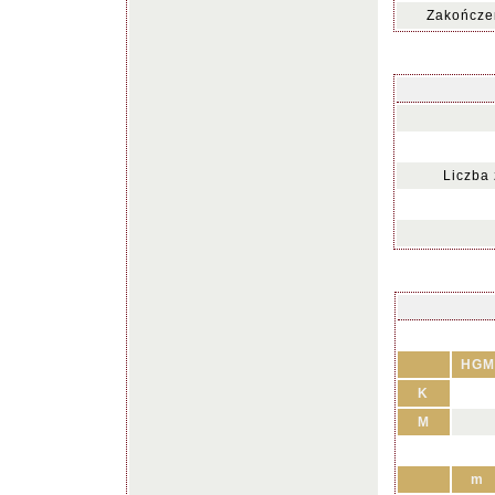
Zakończen
Liczba
HGM
K
M
m