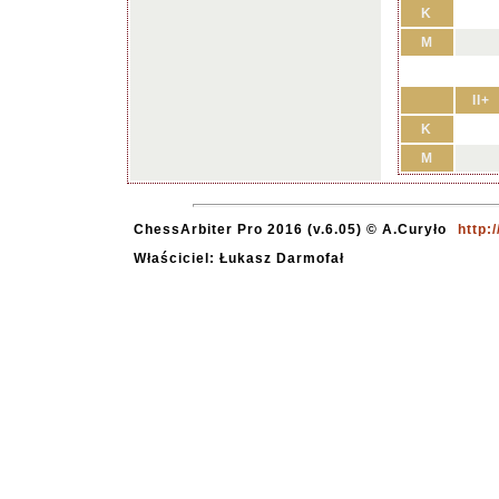
K
M
II+
K
M
ChessArbiter Pro 2016 (v.6.05) © A.Curyło
http:
Właściciel: Łukasz Darmofał