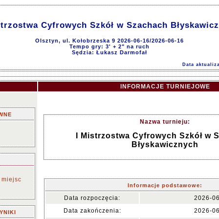
strzostwa Cyfrowych Szkół w Szachach Błyskawic
Olsztyn, ul. Kołobrzeska 9 2026-06-16/2026-06-16
Tempo gry: 3' + 2" na ruch
Sędzia: Łukasz Darmofał
Data aktualiz
INFORMACJE TURNIEJOWE
WNE
Nazwa turnieju:
I Mistrzostwa Cyfrowych Szkół w 
Błyskawicznych
 miejsc
Informacje podstawowe:
Data rozpoczęcia:
2026-0
Data zakończenia:
2026-0
YNIKI