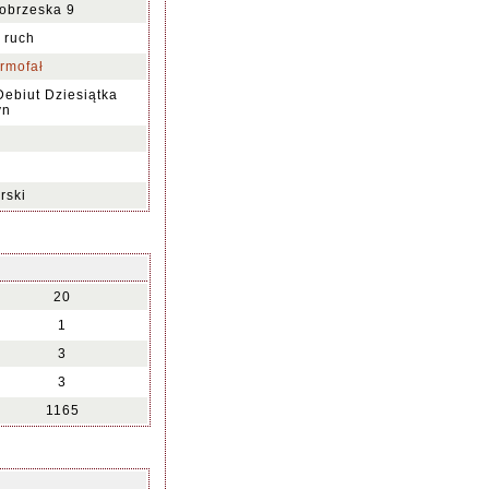
łobrzeska 9
a ruch
rmofał
ebiut Dziesiątka
yn
rski
20
1
3
3
1165