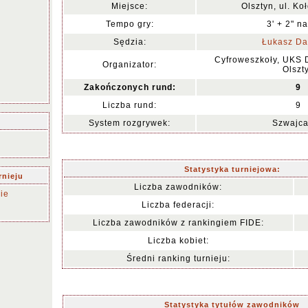
Miejsce:
Olsztyn, ul. Ko
Tempo gry:
3' + 2" n
Sędzia:
Łukasz Da
Cyfroweszkoły, UKS D
Organizator:
Olszt
Zakończonych rund:
9
Liczba rund:
9
System rozgrywek:
Szwajca
Statystyka turniejowa:
rnieju
Liczba zawodników:
ie
Liczba federacji:
Liczba zawodników z rankingiem FIDE:
Liczba kobiet:
Średni ranking turnieju:
Statystyka tytułów zawodników