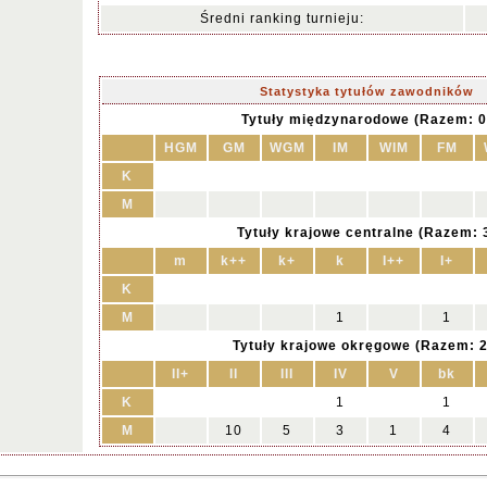
Średni ranking turnieju:
Statystyka tytułów zawodników
Tytuły międzynarodowe (Razem: 0
HGM
GM
WGM
IM
WIM
FM
K
M
Tytuły krajowe centralne (Razem: 
m
k++
k+
k
I++
I+
K
M
1
1
Tytuły krajowe okręgowe (Razem: 2
II+
II
III
IV
V
bk
K
1
1
M
10
5
3
1
4