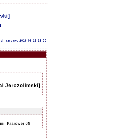
ski]
1
acji strony: 2026-06-11 18:50
al Jerozolimski]
rmii Krajowej 68