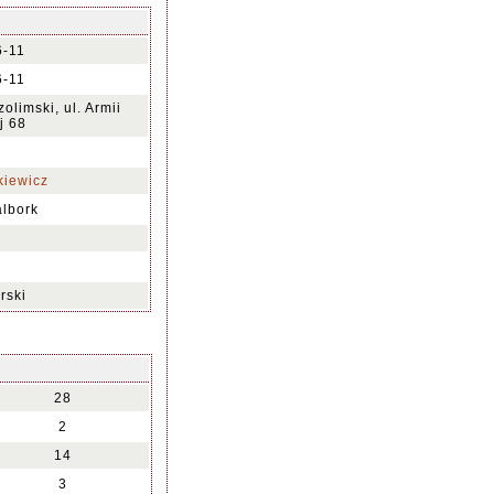
6-11
6-11
olimski, ul. Armii
j 68
kiewicz
lbork
rski
28
2
14
3