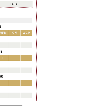
1464
)
WFM
CM
WCM
3)
I
1
5)