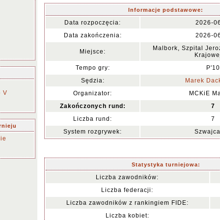
Informacje podstawowe:
Data rozpoczęcia:
2026-0
Data zakończenia:
2026-0
Malbork, Szpital Jeroz
Miejsce:
Krajowe
Tempo gry:
P'10
Sędzia:
Marek Dac
o V
Organizator:
MCKiE Ma
Zakończonych rund:
7
Liczba rund:
7
rnieju
System rozgrywek:
Szwajca
ie
Statystyka turniejowa:
Liczba zawodników:
Liczba federacji:
Liczba zawodników z rankingiem FIDE:
Liczba kobiet: