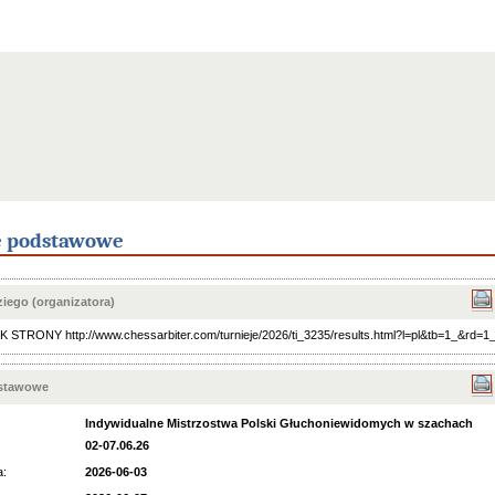
e podstawowe
iego (organizatora)
STRONY http://www.chessarbiter.com/turnieje/2026/ti_3235/results.html?l=pl&tb=1_&rd=1
dstawowe
Indywidualne Mistrzostwa Polski Głuchoniewidomych w szachach
02-07.06.26
a:
2026-06-03