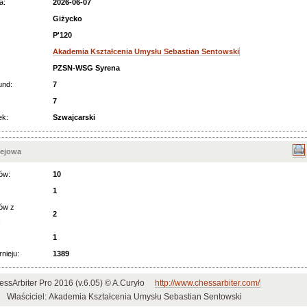
a:
2026-06-07
Giżycko
P'120
Akademia Kształcenia Umysłu Sebastian Sentowski
PZSN-WSG Syrena
und:
7
7
ek:
Szwajcarski
iejowa
ów:
10
1
ów z
2
:
1
rnieju:
1389
essArbiter Pro 2016 (v.6.05) © A.Curyło
http://www.chessarbiter.com/
Właściciel: Akademia Kształcenia Umysłu Sebastian Sentowski