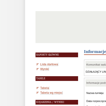
Informacj
RAPORTY GŁÓWNE
Lista startowa
Komunikat sędz
Wyniki
DZIAŁAJĄCY LINK 
TABELE
Informacje po
Tabela
Tabela wg miejsc
Nazwa turnieju:
Data rozpoczęci
KOJARZENIA / WYNIKI