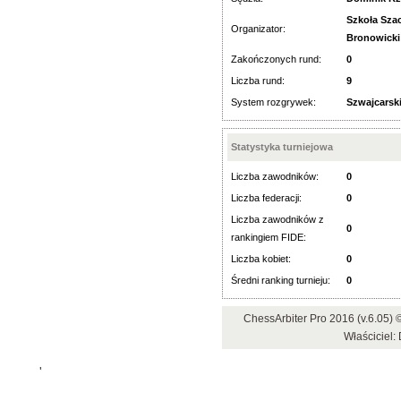
Szkoła Sza
Organizator:
Bronowicki
Zakończonych rund:
0
Liczba rund:
9
System rozgrywek:
Szwajcarsk
Statystyka turniejowa
Liczba zawodników:
0
Liczba federacji:
0
Liczba zawodników z
0
rankingiem FIDE:
Liczba kobiet:
0
Średni ranking turnieju:
0
ChessArbiter Pro 2016 (v.6.05
Właściciel:
'