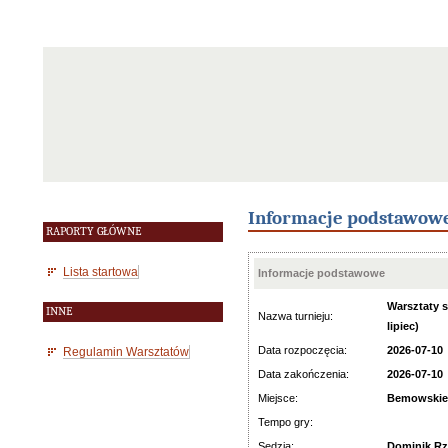
Informacje podstawow
RAPORTY GŁÓWNE
Lista startowa
Informacje podstawowe
Warsztaty 
INNE
Nazwa turnieju:
lipiec)
Data rozpoczęcia:
2026-07-10
Regulamin Warsztatów
Data zakończenia:
2026-07-10
Miejsce:
Bemowskie 
Tempo gry:
Sędzia:
Dominik R