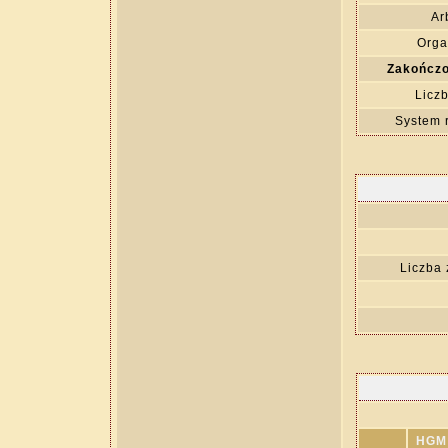
Ar
Orga
Zakończo
Liczb
System 
Liczba
HGM