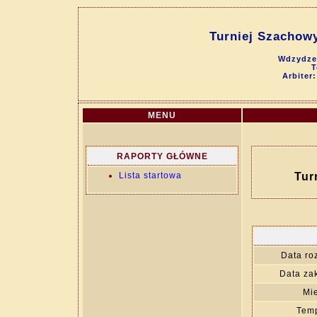
Turniej Szachow
Wdzydze 
T
Arbiter
MENU
RAPORTY GŁÓWNE
Lista startowa
Tur
Data ro
Data za
Mie
Temp