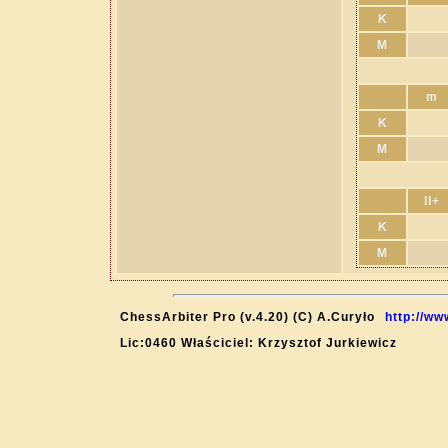
K
M
m
K
M
II+
K
M
ChessArbiter Pro (v.4.20) (C) A.Curyło
http://ww
Lic:0460 Właściciel: Krzysztof Jurkiewicz