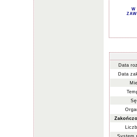
W
ZAW
Data ro
Data za
Mie
Temp
Sę
Organ
Zakończo
Liczb
System 