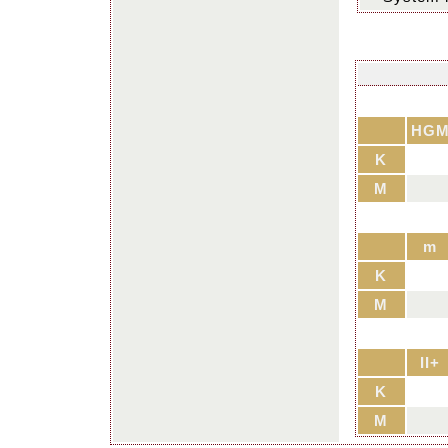
HG
K
M
m
K
M
II+
K
M