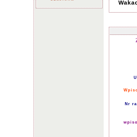
Wakac
U
Wpiso
Nr r
wpiso