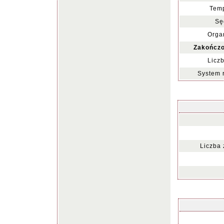
Temp
Sę
Organ
Zakończo
Liczb
System 
Liczba