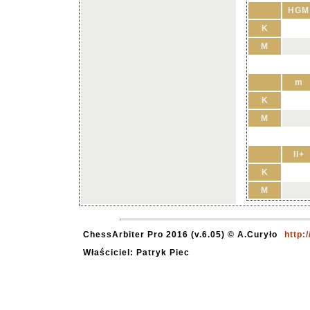
HGM
K
M
m
K
M
II+
K
M
ChessArbiter Pro 2016 (v.6.05) © A.Curyło
http:
Właściciel: Patryk Piec