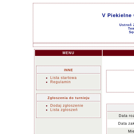
V Piekielne 
Ustroń 
Tem
Sę
MENU
INNE
Lista startowa
Regulamin
Zgłoszenia do turnieju
Dodaj zgłoszenie
Lista zgłoszeń
Data ro
Data za
Mie