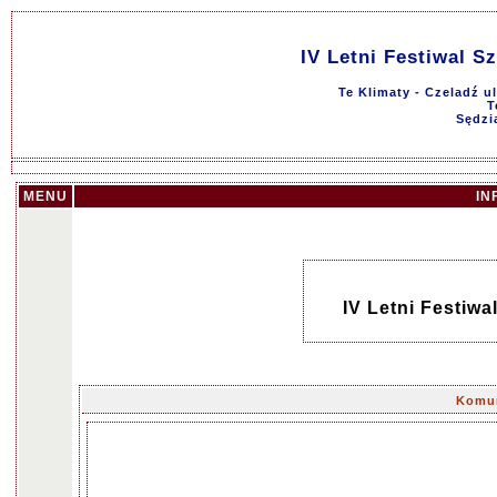
IV Letni Festiwal S
Te Klimaty - Czeladź u
T
Sędzi
MENU
IN
IV Letni Festiwa
Komun