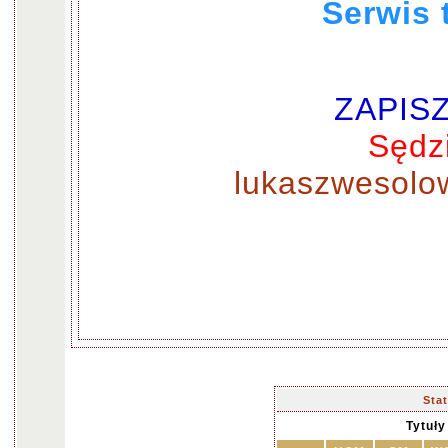
Serwis 
ZAPISZ 
Sędz
lukaszwesolo
Sta
Tytuł