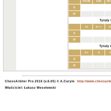
HGM
GM
W
K
M
Tytuły
m
k++
k
K
M
Tytuły
II+
II
I
K
M
ChessArbiter Pro 2016 (v.6.05) © A.Curyło
http://www.chessarb
Właściciel: Łukasz Wesołowski