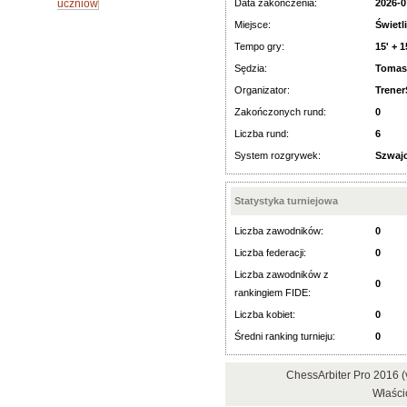
uczniów
Data zakończenia:
2026-0
Miejsce:
Świetl
Tempo gry:
15' + 1
Sędzia:
Tomas
Organizator:
Trene
Zakończonych rund:
0
Liczba rund:
6
System rozgrywek:
Szwajc
Statystyka turniejowa
Liczba zawodników:
0
Liczba federacji:
0
Liczba zawodników z
0
rankingiem FIDE:
Liczba kobiet:
0
Średni ranking turnieju:
0
ChessArbiter Pro 2016 
Właści