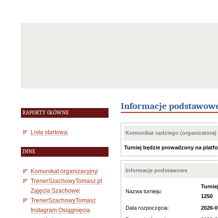
Informacje podstawow
RAPORTY GŁÓWNE
Lista startowa
Komunikat sędziego (organizatora)
Turniej będzie prowadzony na platfor
INNE
Informacje podstawowe
Komunikat organizacyjny
TrenerSzachowyTomasz.pl
Turnie
Zajęcia Szachowe
Nazwa turnieju:
1250
TrenerSzachowyTomasz
Data rozpoczęcia:
2026-0
Instagram Osiągnięcia