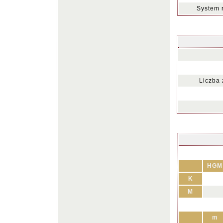
System 
Liczba
HGM
K
M
m