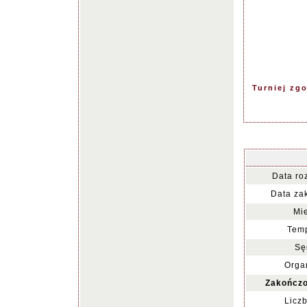
Turniej zg
Data ro
Data za
Mie
Temp
Sę
Organ
Zakończo
Liczb