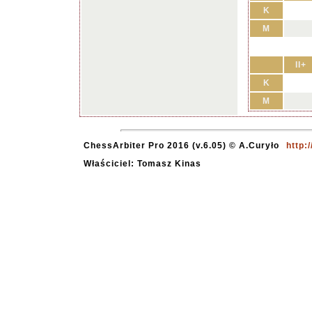
K
M
II+
K
M
ChessArbiter Pro 2016 (v.6.05) © A.Curyło
http:
Właściciel: Tomasz Kinas