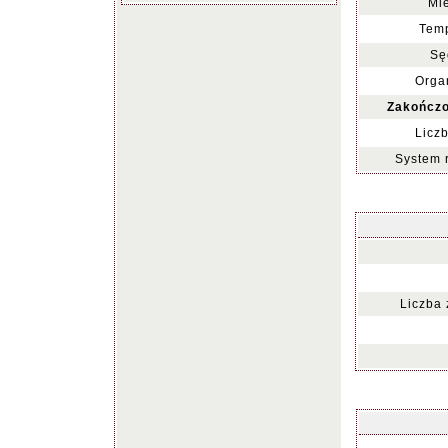
Mie
Temp
Sę
Organ
Zakończo
Liczb
System 
Liczba