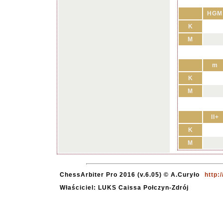
HGM
K
M
m
K
M
II+
K
M
ChessArbiter Pro 2016 (v.6.05) © A.Curyło
http:
Właściciel: LUKS Caissa Połczyn-Zdrój