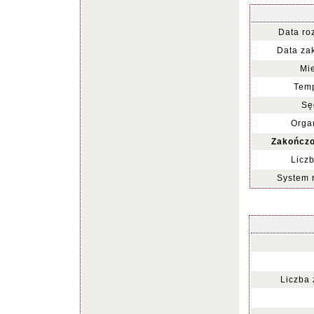
Data ro
Data za
Mie
Temp
Sę
Organ
Zakończo
Liczb
System 
Liczba