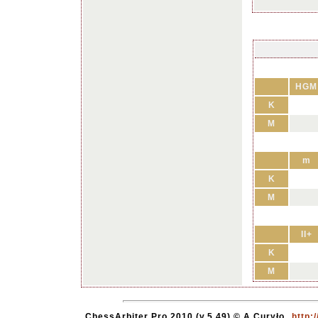
HGM
K
M
m
K
M
II+
K
M
ChessArbiter Pro 2010 (v.5.49) © A.Curyło
http: