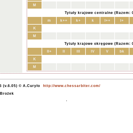
M
Tytuły krajowe centralne (Razem: 
m
k++
k+
k
I++
I+
K
M
Tytuły krajowe okręgowe (Razem: 
II+
II
III
IV
V
bk
K
M
 (v.6.05) © A.Curyło
http://www.chessarbiter.com/
 Brożek
'