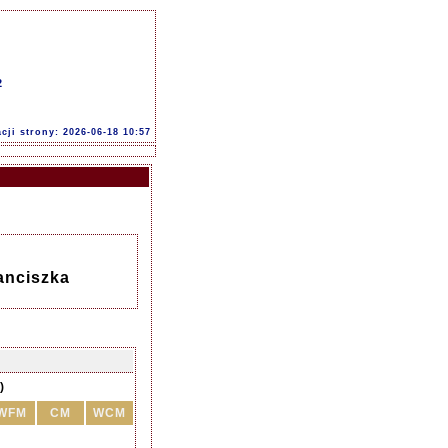
2
acji strony: 2026-06-18 10:57
anciszka
)
WFM
CM
WCM