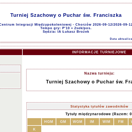
Turniej Szachowy o Puchar św. Franciszka
Centrum Integracji Międzypokoleniowej - Chorzów 2026-09-12/2026-09-1
Tempo gry: P'10 + 2sek/pos.
Sędzia: IA Łukasz Brożek
Data aktualiz
INFORMACJE TURNIEJOWE
Nazwa turnieju:
Turniej Szachowy o Puchar św. Fr
Statystyka tytułów zawodników
Tytuły międzynarodowe (Razem: 0
HGM
GM
WGM
IM
WIM
FM
K