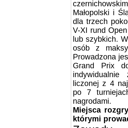
czernichowski
Małopolski i Ś
dla trzech poko
V-XI rund Open
lub szybkich. W
osób z maksy
Prowadzona jest
Grand Prix do
indywidualnie
liczonej z 4 n
po 7 turniejac
nagrodami.
Miejsca rozgry
którymi prowad