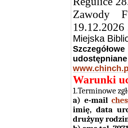
Regulice 28
Zawody F
19.12.2026 
Miejska Bibl
Szczegółow
udostępnian
www.chinch.p
Warunki uc
1.Terminowe zgł
a) e-mail
che
imię, data ur
drużyny rodzin