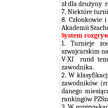
zł dla drużyny r
7. Niektóre turn
8. Członkowie 
Akademii Szachow
System rozgry
1. Turnieje z
szwajcarskim na
V-XI rund tem
zawodnika.
2. W klasyfikac
zawodników (rod
danego miesiąc
rankingów PZSza
3. W rozgrywka