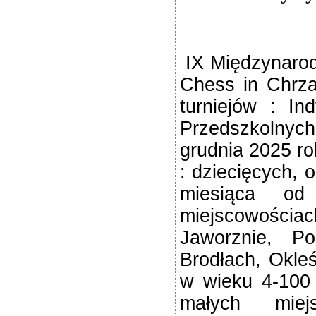
IX Międzynarod
Chess in Chrza
turniejów : In
Przedszkolnyc
grudnia 2025 ro
: dziecięcych, 
miesiąca od
miejscowości
Jaworznie, Po
Brodłach, Okleś
w wieku 4-100 
małych miej