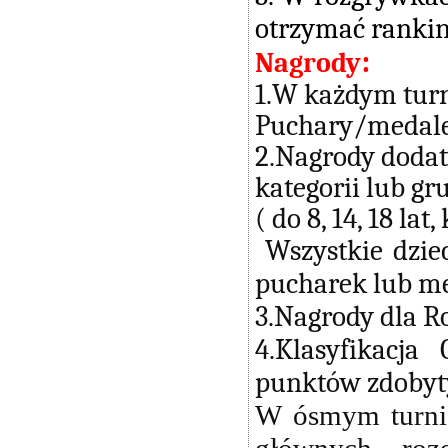
otrzymać rankin
:
Nagrody
1.W każdym turni
Puchary/medale
2.Nagrody dodat
kategorii lub gr
( do 8, 14, 18 lat
Wszystkie dziec
pucharek lub m
3.Nagrody dla Ro
4.Klasyfikacj
punktów zdobyty
W ósmym turnie