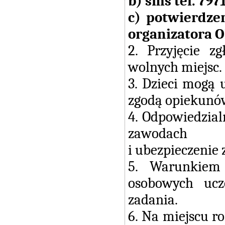
b) sms tel. 797
c) potwierdze
organizatora O
2. Przyjęcie z
wolnych miejsc.
3. Dzieci mogą 
zgodą opiekunó
4. Odpowiedzial
zawodach
i ubezpieczenie 
5. Warunkiem 
osobowych ucz
zadania.
6. Na miejscu r