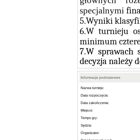
głównych roz
specjalnymi
fin
5.Wyniki klasyf
6.W turnieju o
minimum czterec
7.W sprawach s
decyzja należy d
Informacje podstawowe
Nazwa turnieju:
Data rozpoczęcia:
Data zakończenia:
Miejsce:
Tempo gry:
Sędzia:
Organizator: