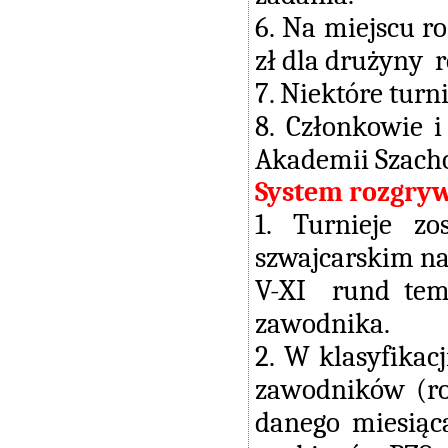
6. Na miejscu r
zł dla drużyny r
7. Niektóre turn
8. Członkowie 
Akademii Szachow
System rozgry
1. Turnieje z
szwajcarskim na
V-XI rund tem
zawodnika.
2. W klasyfikac
zawodników (rod
danego miesiąc