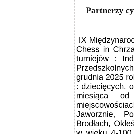
Partnerzy c
IX Międzynarod
Chess in Chrza
turniejów : In
Przedszkolnyc
grudnia 2025 ro
: dziecięcych, 
miesiąca od
miejscowości
Jaworznie, Po
Brodłach, Okleś
w wieku 4-100 