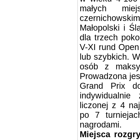
małych miej
czernichowski
Małopolski i Ś
dla trzech poko
V-XI rund Open
lub szybkich. W
osób z maksy
Prowadzona jest
Grand Prix do
indywidualnie
liczonej z 4 n
po 7 turniejac
nagrodami.
Miejsca rozgry