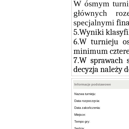
W ósmym turnie
głównych roz
specjalnymi
fin
5.Wyniki klasyf
6.W turnieju o
minimum czterec
7.W sprawach s
decyzja należy d
Informacje podstawowe
Nazwa turnieju:
Data rozpoczęcia:
Data zakończenia:
Miejsce:
Tempo gry:
Sędzia: