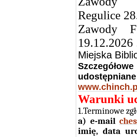
Zawody 
Regulice 28
Zawody F
19.12.2026 
Miejska Bibl
Szczegółow
udostępnian
www.chinch.p
Warunki uc
1.Terminowe zgł
a) e-mail
che
imię, data ur