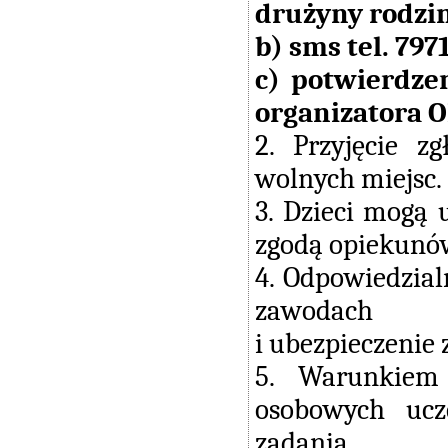
drużyny rodzin
b) sms tel. 797
c) potwierdze
organizatora O
2. Przyjęcie z
wolnych miejsc.
3. Dzieci mogą 
zgodą opiekunó
4. Odpowiedzial
zawodach
i ubezpieczenie 
5. Warunkiem 
osobowych ucz
zadania.