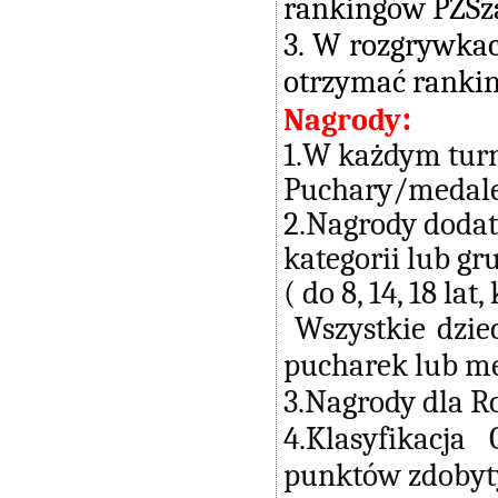
rankingów PZSza
3. W rozgrywka
otrzymać rankin
:
Nagrody
1.W każdym turni
Puchary/medale
2.Nagrody dodat
kategorii lub gr
( do 8, 14, 18 lat
Wszystkie dziec
pucharek lub m
3.Nagrody dla Ro
4.Klasyfikacj
punktów zdobyty