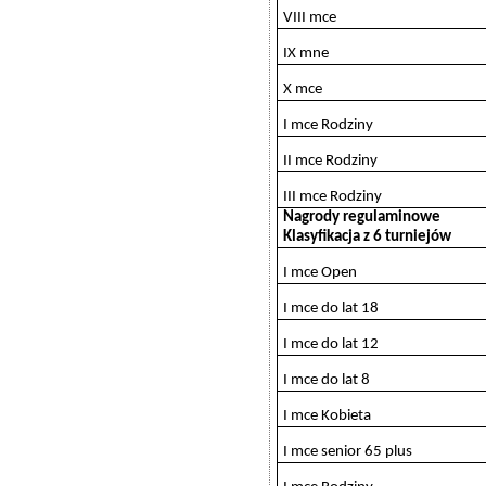
VIII mce
IX mne
X mce
I mce Rodziny
II mce Rodziny
III mce Rodziny
Nagrody regulaminowe
Klasyfikacja z 6 turniejów
I mce Open
I mce do lat 18
I mce do lat 12
I mce do lat 8
I mce Kobieta
I mce senior 65 plus