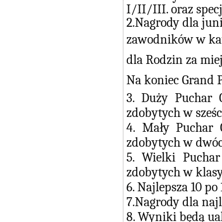
I/II/III. oraz spe
2.Nagrody dla juni
zawodników w kate
dla Rodzin za miejs
Na koniec Grand P
3. Duży Puchar 
zdobytych w sześc
4. Mały Puchar 
zdobytych w dwóch
5. Wielki Pucha
zdobytych w klasy
6. Najlepsza 10 po
7.Nagrody dla naj
8. Wyniki będą ua