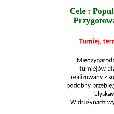
Cele : Popu
Przygotowa
Turniej, ter
Międzynarodo
turniejów dla
realizowany z s
podobny przebieg
błyskaw
W drużynach wys