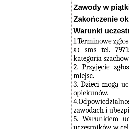
Zawody w piątki
Zakończenie ok.
Warunki uczest
1.Terminowe zgło
a) sms tel. 797
kategoria szachow
2. Przyjęcie zg
miejsc.
3. Dzieci mogą u
opiekunów.
4.Odpowiedzialn
zawodach i ubezpi
5. Warunkiem ud
uczestników w cel