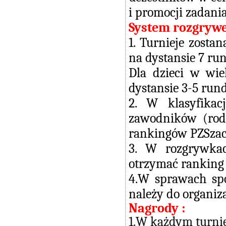
i promocji zadania
System rozgryw
1. Turnieje zost
na dystansie 7 ru
Dla dzieci w wi
dystansie 3-5 rund
2. W klasyfika
zawodników (rodz
rankingów PZSzach
3. W rozgrywka
otrzymać ranking
4.W sprawach spo
należy do organiza
Nagrody :
1.W każdym turnie