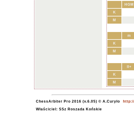
HGM
K
M
m
K
M
II+
K
M
ChessArbiter Pro 2016 (v.6.05) © A.Curyło
http:
Właściciel: SSz Roszada Końskie