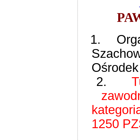
PAW
1. Organ
Szachow
Ośrodek 
2.
T
zawodn
kateg
1250 PZ