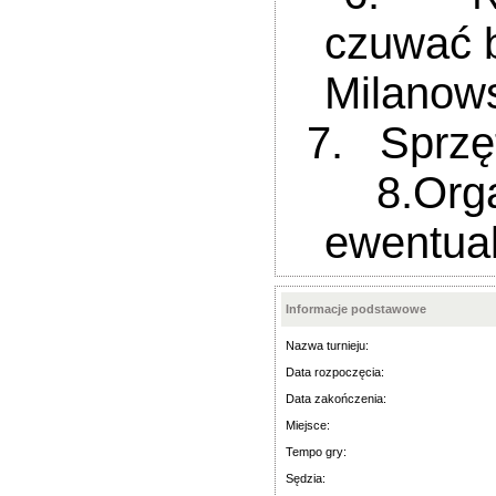
czuwać b
Milanows
7. Sprzęt
8.Organi
ewentual
Informacje podstawowe
Nazwa turnieju:
Data rozpoczęcia:
Data zakończenia:
Miejsce:
Tempo gry:
Sędzia: