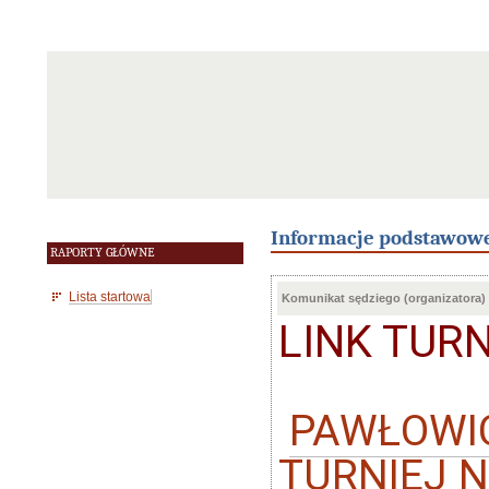
Informacje podstawow
RAPORTY GŁÓWNE
Lista startowa
Komunikat sędziego (organizatora)
LINK TUR
PAWŁOWIC
TURNIEJ NA