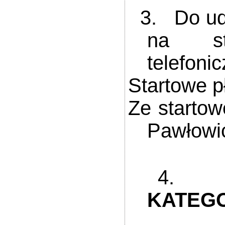
3. Do udzi
na s
telefoni
Startowe p
Ze starto
Pawłowi
4
KATEGOR