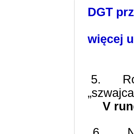
DGT prz
więcej 
2 mi
3 mi
5. Rozgr
„szwajca
V run
6. Nad p