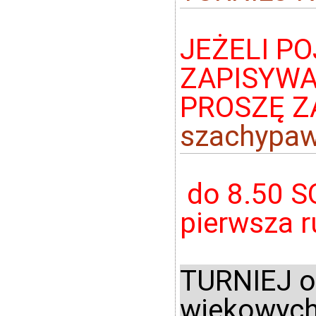
JEŻELI P
ZAPISYWA
PROSZĘ Z
szachypaw
do 8.50 S
pierwsza r
TURNIEJ o
wiekowych