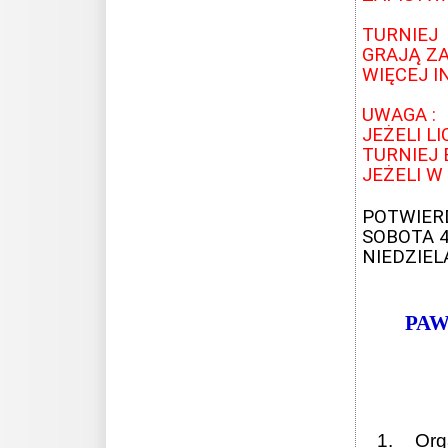
TURNIEJ b
GRAJĄ ZA
WIĘCEJ 
UWAGA :
JEŻELI L
TURNIEJ 
JEŻELI W
POTWIER
SOBOTA 
NIEDZIELA
PAW
1. Orga