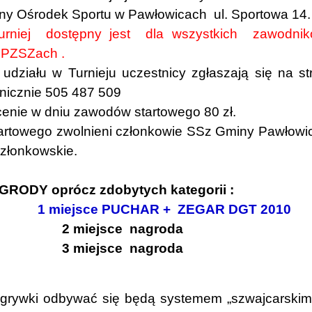
y Ośrodek Sportu w Pawłowicach ul. Sportowa 14.
urniej dostępny jest dla wszystkich zawo
 PZSZach .
ziału w Turnieju uczestnicy zgłaszają się na st
onicznie 505 487 509
enie w dniu zawodów startowego 80 zł.
artowego zwolnieni członkowie SSz Gminy Pawłowic
złonkowskie.
GRODY oprócz zdobytych kategorii :
1 miejsce PUCHAR + ZEGAR DGT 2010
ejsce nagroda
ejsce nagroda
ywki odbywać się będą systemem „szwajcarskim