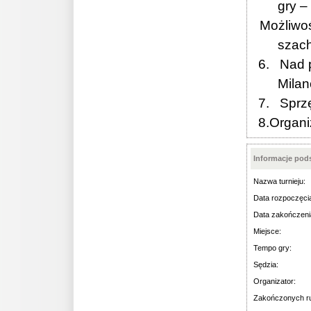
gry –
Możliwoś
szac
6. Nad pr
Milan
7. Sprzęt
8.Organiz
Informacje po
Nazwa turnieju:
Data rozpoczęci
Data zakończeni
Miejsce:
Tempo gry:
Sędzia:
Organizator:
Zakończonych r