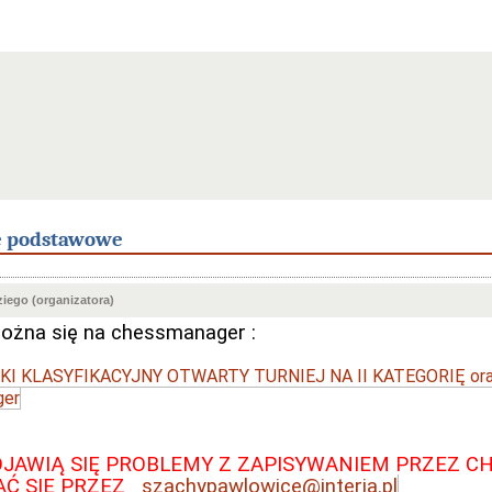
e podstawowe
iego (organizatora)
ożna się na chessmanager :
I KLASYFIKACYJNY OTWARTY TURNIEJ NA II KATEGORIĘ oraz 
ger
OJAWIĄ SIĘ PROBLEMY Z ZAPISYWANIEM PRZEZ C
AĆ SIĘ PRZEZ
szachypawlowice@interia.pl