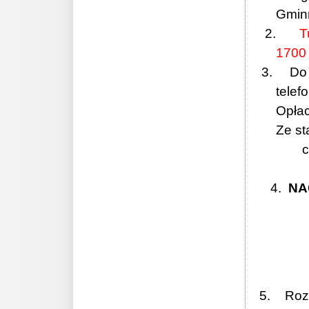
Gminn
2.
T
1700
3. Do ud
telef
Opłac
Ze st
c
4.
NA
2 mi
3 mi
5. Rozgr