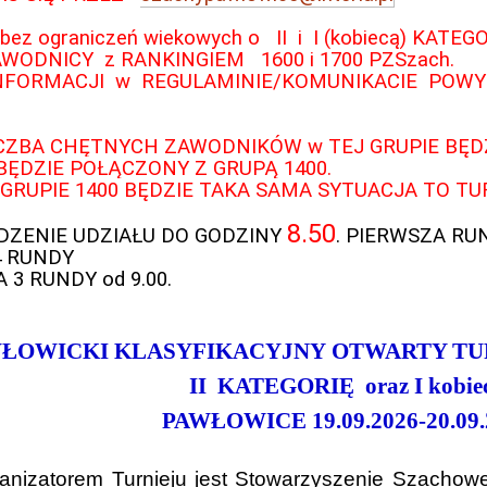
ez ograniczeń wiekowych o II i I (kobiecą) KATEGO
WODNICY z RANKINGIEM 1600 i 1700 PZSzach.
INFORMACJI w REGULAMINIE/KOMUNIKACIE POWY
ICZBA CHĘTNYCH ZAWODNIKÓW w TEJ GRUPIE BĘDZ
BĘDZIE POŁĄCZONY Z GRUPĄ 1400.
 GRUPIE 1400 BĘDZIE TAKA SAMA SYTUACJA TO T
8.50
DZENIE UDZIAŁU DO GODZINY
. PIERWSZA R
4 RUNDY
 3 RUNDY od 9.00.
ŁOWICKI KLASYFIKACYJNY OTWARTY T
II KATEGORIĘ oraz I kobie
PAWŁOWICE 19.09.2026-20.09.
nizatorem Turnieju jest Stowarzyszenie Szacho