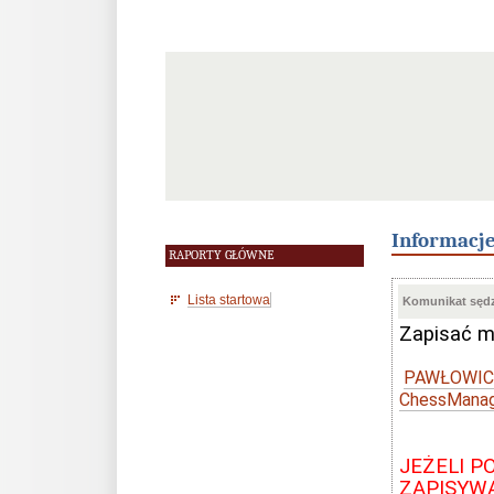
Informacj
RAPORTY GŁÓWNE
Lista startowa
Komunikat sędz
Zapisać m
PAWŁOWICK
ChessMana
JEŻELI P
ZAPISYW