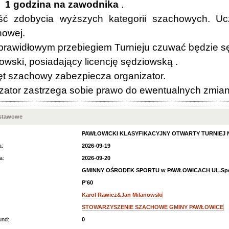
1 godzina na zawodnika
.
ć zdobycia wyższych kategorii szachowych. Ucze
howej.
awidłowym przebiegiem Turnieju czuwać będzie sę
owski, posiadający licencję sędziowską .
 szachowy zabezpiecza organizator.
ator zastrzega sobie prawo do ewentualnych zmian w
dstawowe
PAWŁOWICKI KLASYFIKACYJNY OTWARTY TURNIEJ NA 
a:
2026-09-19
a:
2026-09-20
GMINNY OŚRODEK SPORTU w PAWŁOWICACH UL.Spo
P'60
Karol Rawicz&Jan Milanowski
STOWARZYSZENIE SZACHOWE GMINY PAWŁOWICE
und:
0