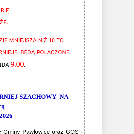
RIĘ .
ŻEJ.
IE MNIEJSZA NIŻ 10 TO
URNIEJE BĘDĄ POŁĄCZONE.
9.00
UNDA
.
URNIEJ SZACHOWY NA
cą
2026
we Gminy Pawłowice oraz GOS -