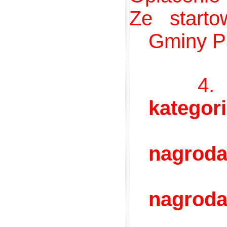
Ze starto
Gminy P
4
kategorii
1 mi
nagrod
2 mi
nagrod
3 mi