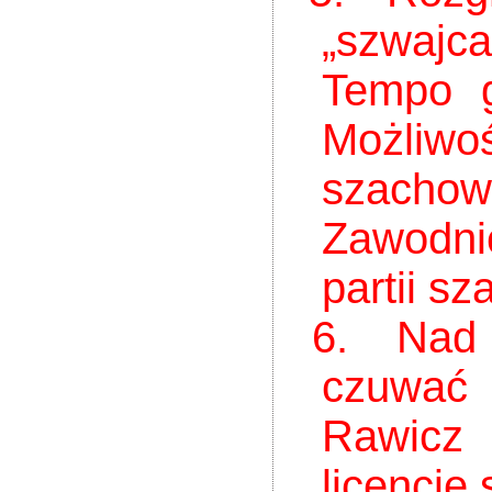
„szwajc
Tempo 
Możliwo
szachow
Zawodni
partii s
6. Nad pr
czuwać
Rawicz 
licencję