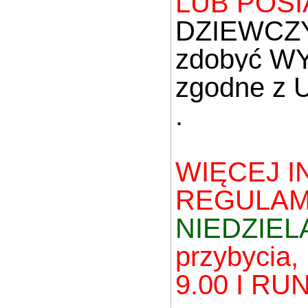
LUB POSI
DZIEWCZYN
zdobyć W
zgodne z 
.
WIĘCEJ 
REGULAMI
NIEDZIEL
przybycia,
9.00 I RU