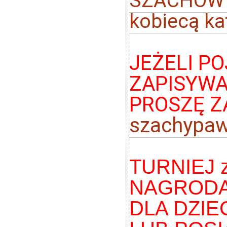
SZACHOWY DZ
kobiecą ka
JEŻELI P
ZAPISYWA
PROSZĘ Z
szachypaw
TURNIEJ 
NAGRODAM
DLA DZIE