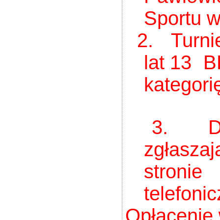
Sportu w
2.
Turni
lat 13 
kategori
3. Do ud
zgł
stron
telefoni
Opłacenie 