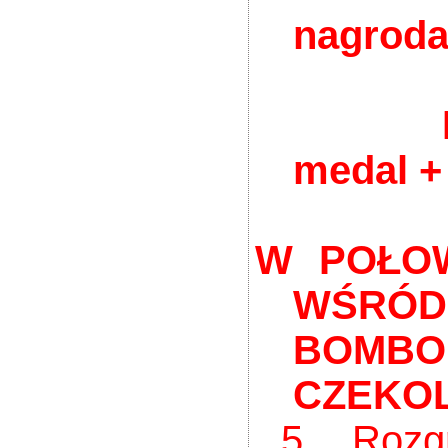
nagrod
miejsc
Najlep
medal +
W POŁOW
WŚRÓD 
BOMBO
CZEK
5. Rozgry