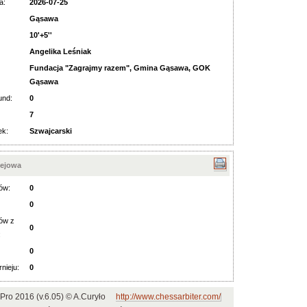
a:
2026-07-25
Gąsawa
10'+5''
Angelika Leśniak
Fundacja "Zagrajmy razem", Gmina Gąsawa, GOK
Gąsawa
und:
0
7
ek:
Szwajcarski
iejowa
ów:
0
0
ów z
0
:
0
rnieju:
0
 Pro 2016 (v.6.05) © A.Curyło
http://www.chessarbiter.com/