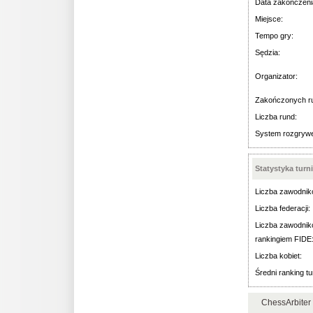
Data zakończeni
Miejsce:
Tempo gry:
Sędzia:
Organizator:
Zakończonych r
Liczba rund:
System rozgryw
Statystyka turn
Liczba zawodnik
Liczba federacji:
Liczba zawodnik
rankingiem FIDE
Liczba kobiet:
Średni ranking tu
ChessArbiter