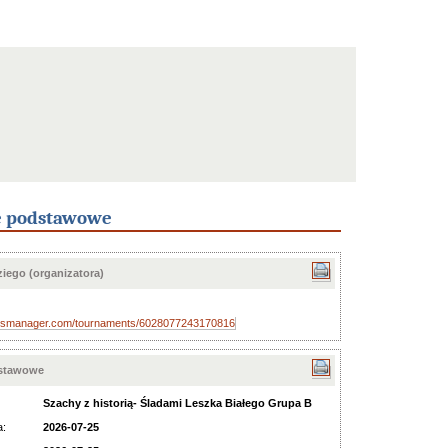
e podstawowe
iego (organizatora)
essmanager.com/tournaments/6028077243170816
dstawowe
Szachy z historią- Śladami Leszka Białego Grupa B
a:
2026-07-25