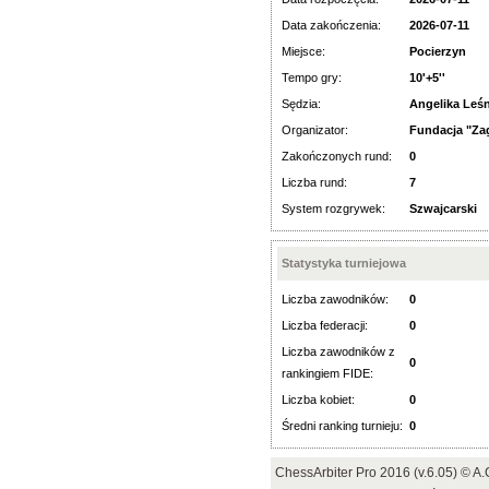
Data zakończenia:
2026-07-11
Miejsce:
Pocierzyn
Tempo gry:
10'+5''
Sędzia:
Angelika Leś
Organizator:
Fundacja "Za
Zakończonych rund:
0
Liczba rund:
7
System rozgrywek:
Szwajcarski
Statystyka turniejowa
Liczba zawodników:
0
Liczba federacji:
0
Liczba zawodników z
0
rankingiem FIDE:
Liczba kobiet:
0
Średni ranking turnieju:
0
ChessArbiter Pro 2016 (v.6.05) © 