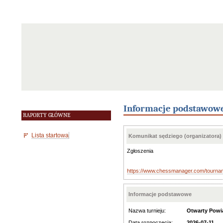
Informacje podstawow
RAPORTY GŁÓWNE
Lista startowa
Komunikat sędziego (organizatora)
Zgłoszenia
https://www.chessmanager.com/tourn
Informacje podstawowe
Nazwa turnieju:
Otwarty Powi
Data rozpoczęcia:
2026-07-11