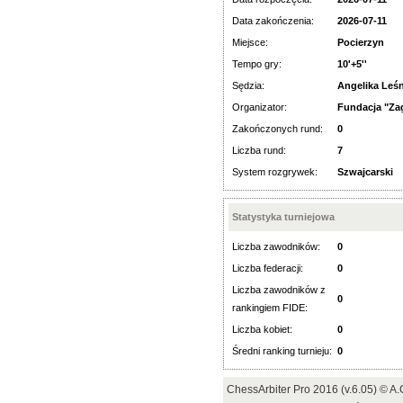
Data zakończenia:
2026-07-11
Miejsce:
Pocierzyn
Tempo gry:
10'+5''
Sędzia:
Angelika Leś
Organizator:
Fundacja "Za
Zakończonych rund:
0
Liczba rund:
7
System rozgrywek:
Szwajcarski
Statystyka turniejowa
Liczba zawodników:
0
Liczba federacji:
0
Liczba zawodników z
0
rankingiem FIDE:
Liczba kobiet:
0
Średni ranking turnieju:
0
ChessArbiter Pro 2016 (v.6.05) © 