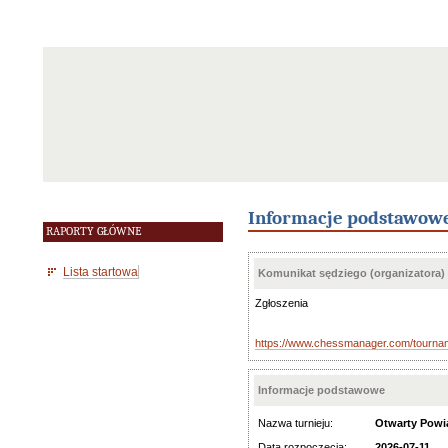
Informacje podstawow
RAPORTY GŁÓWNE
Lista startowa
Komunikat sędziego (organizatora)
Zgłoszenia
https://www.chessmanager.com/tourn
Informacje podstawowe
Nazwa turnieju:
Otwarty Powi
Data rozpoczęcia:
2026-07-11