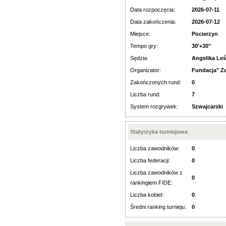
Data rozpoczęcia:
2026-07-11
Data zakończenia:
2026-07-12
Miejsce:
Pocierzyn
Tempo gry:
30'+30''
Sędzia:
Angelika Leś
Organizator:
Fundacja" Z
Zakończonych rund:
0
Liczba rund:
7
System rozgrywek:
Szwajcarski
Statystyka turniejowa
Liczba zawodników:
0
Liczba federacji:
0
Liczba zawodników z
0
rankingiem FIDE:
Liczba kobiet:
0
Średni ranking turnieju:
0