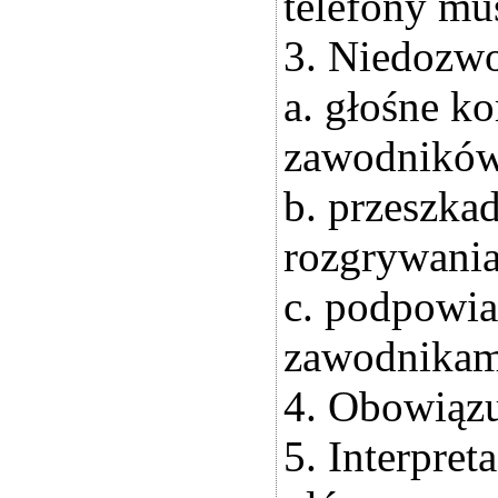
telefony mu
3. Niedozwo
a. głośne k
zawodników
b. przeszka
rozgrywania 
c. podpowia
zawodnikami
4. Obowiązuj
5. Interpret