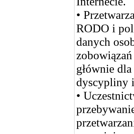
Internecie.
• Przetwarz
RODO i pols
danych oso
zobowiązań 
głównie dla
dyscypliny 
• Uczestnict
przebywanie
przetwarzan