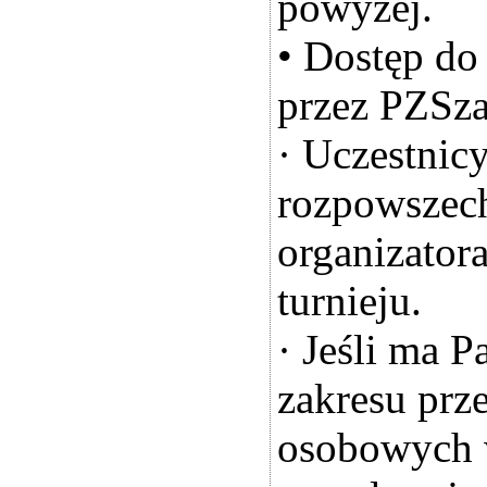
powyżej.
• Dostęp d
przez PZSza
· Uczestnic
rozpowszech
organizator
turnieju.
· Jeśli ma P
zakresu prz
osobowych w