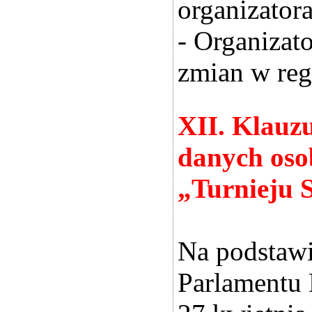
organizator
- Organizat
zmian w reg
XII. Klauz
danych oso
„Turnieju 
Na podstawie
Parlamentu 