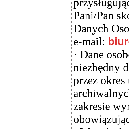
przysługują
Pani/Pan sk
Danych Oso
e-mail:
biu
· Dane oso
niezbędny d
przez okres 
archiwalnyc
zakresie wy
obowiązują