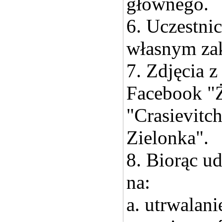
głównego.
6. Uczestni
własnym zak
7. Zdjęcia 
Facebook "
"Crasievitc
Zielonka".
8. Biorąc u
na:
a. utrwalan