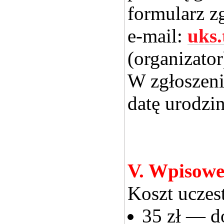
formularz z
e-mail:
uks.
(organizator
W zgłoszeni
datę urodzin
V. Wpisow
Koszt uczes
35 zł — do