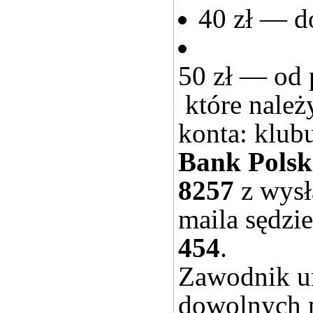
40 zł — d
50 zł — od 
które należ
konta:
klub
Bank Pols
8257
z wysł
maila sędzi
454
.
Zawodnik um
dowolnych p