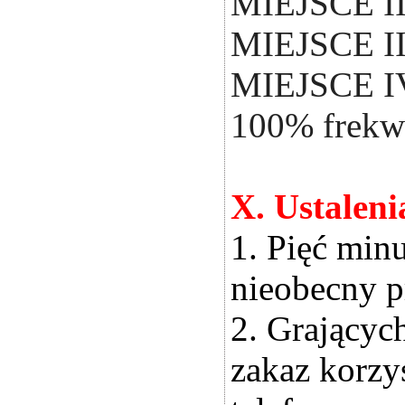
MIEJSCE II 
MIEJSCE III
MIEJSCE IV
100% frekw
X. Ustalen
1. Pięć min
nieobecny p
2. Grającyc
zakaz korzy