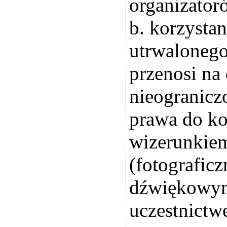
organizator
b. korzysta
utrwalonego 
przenosi na
nieogranicz
prawa do ko
wizerunkiem
(fotografic
dźwiękowym
uczestnictw