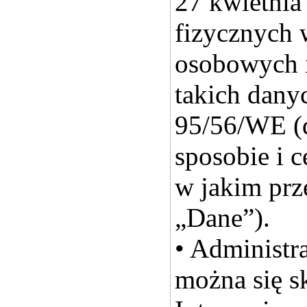
27 kwietnia
fizycznych 
osobowych 
takich dany
95/56/WE (
sposobie i c
w jakim prz
„Dane”).
• Administr
można się s