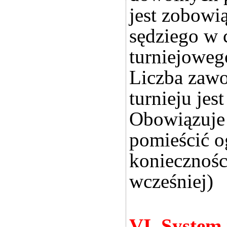
jest zobowi
sędziego w 
turniejoweg
Liczba zaw
turnieju jes
Obowiązuje 
pomieścić o
koniecznośc
wcześniej)
VI. System 