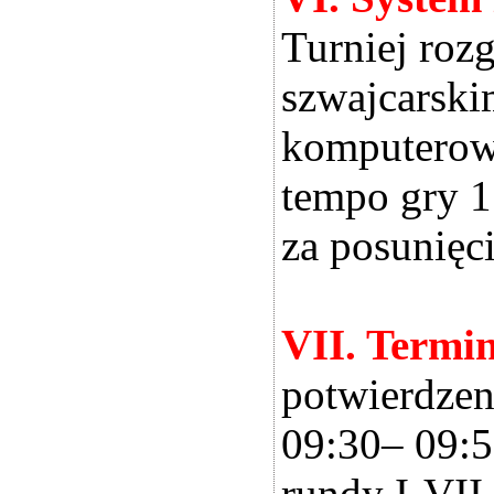
Turniej roz
szwajcarski
komputerow
tempo gry 1
za posunięci
VII. Termi
potwierdzen
09:30– 09:
rundy I-VII