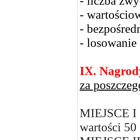
- liczba zw
- wartościo
- bezpośred
- losowanie
IX. Nagrod
za poszczegó
MIEJSCE I 
wartości 50