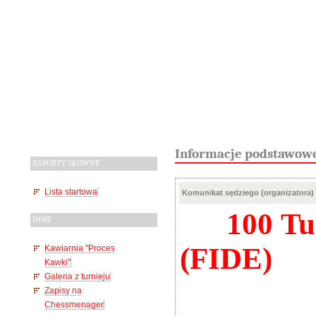
Informacje podstawow
RAPORTY GŁÓWNE
Lista startowa
Komunikat sędziego (organizatora)
100 Turn
INNE
(FIDE)
Kawiarnia "Proces
Kawki"
Galeria z turnieju
Zapisy na
Chessmenager