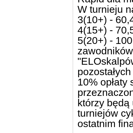
W turnieju 
3(10+) - 60,
4(15+) - 70,
5(20+) - 100
zawodników 
"ELOskalpó
pozostałych
10% opłaty s
przeznaczon
którzy będą 
turniejów cy
ostatnim fin