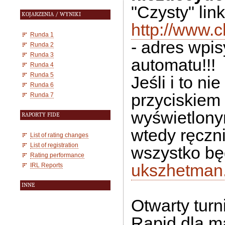
"Czysty" link
KOJARZENIA / WYNIKI
http://www.c
Runda 1
- adres wpis
Runda 2
Runda 3
automatu!!!
Runda 4
Runda 5
Jeśli i to n
Runda 6
przyciskiem
Runda 7
wyświetlonym
RAPORTY FIDE
wtedy ręczni
List of rating changes
List of registration
wszystko będ
Rating performance
ukszhetman
IRL Reports
INNE
Otwarty tur
Rapid dla m