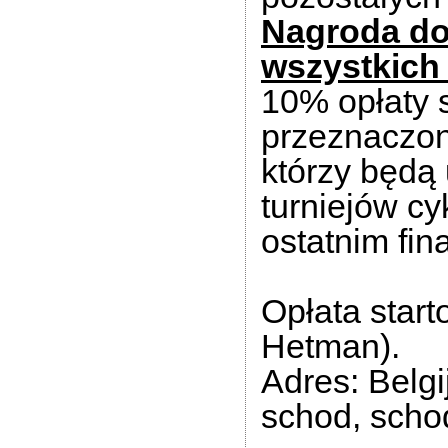
Nagroda do
wszystkich
10% opłaty s
przeznaczon
którzy będą 
turniejów cy
ostatnim fin
Opłata star
Hetman).
Adres: Belgi
schod,
scho