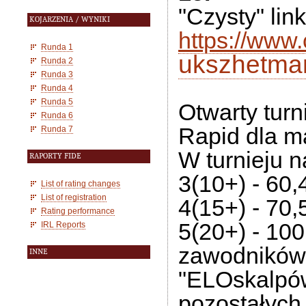
"Czysty" link
KOJARZENIA / WYNIKI
https://www.
Runda 1
ukszhetma
Runda 2
Runda 3
Runda 4
Runda 5
Otwarty tur
Runda 6
Rapid dla m
Runda 7
W turnieju 
RAPORTY FIDE
3(10+) - 60,
List of rating changes
List of registration
4(15+) - 70,
Rating performance
5(20+) - 100
IRL Reports
zawodników 
INNE
"ELOskalpó
pozostałych