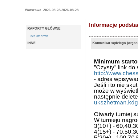
Warszawa 2026-08-28/2026-08-28
Informacje podst
RAPORTY GŁÓWNE
Lista startowa
INNE
Komunikat sędziego (organi
Minimum startow
"Czysty" link do 
http://www.chess
- adres wpisywać 
Jeśli i to nie s
może w wyświetl
następnie delete 
ukszhetman.kd
Otwarty turniej
W turnieju nagr
3(10+) - 60,40,3
4(15+) - 70,50,3
5(20+) - 100,70,