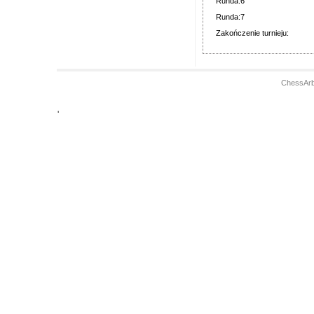
Runda:6
Runda:7
Zakończenie turnieju:
ChessArb
'