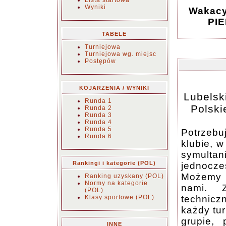
Lista startowa
Wyniki
Wakacy
PIE
TABELE
Turniejowa
Turniejowa wg. miejsc
Postępów
KOJARZENIA / WYNIKI
Lubelsk
Runda 1
Polski
Runda 2
Runda 3
Runda 4
Runda 5
Potrzebu
Runda 6
klubie, 
symulta
Rankingi i kategorie (POL)
jednocz
Możemy t
Ranking uzyskany (POL)
Normy na kategorie
nami. 
(POL)
Klasy sportowe (POL)
technic
każdy tur
grupie, 
INNE