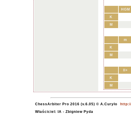
HGM
K
M
m
K
M
II+
K
M
ChessArbiter Pro 2016 (v.6.05) © A.Curyło
http:
Właściciel: IA - Zbigniew Pyda