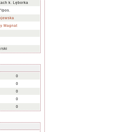
ach k. Lęborka
"/pos.
rojewska
wy Magnat
rski
0
0
0
0
0