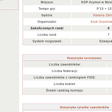
Miejsce:
NSP Azymut w Most
Tempo gry:
P'15 + 15
Sędzia:
Natalia Zd
Organizator:
Klub Szachi
Zakończonych rund:
0
Liczba rund:
7
System rozgrywek:
Szwajca
Statystyka turniejowa:
Liczba zawodników:
Liczba federacji:
Liczba zawodników z rankingiem FIDE:
Liczba kobiet:
Średni ranking turnieju:
Statystyka tytułów zawodników