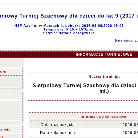
pniowy Turniej Szachowy dla dzieci do lat 9 (2017 i
NSP Azymut w Mostach k. Lęborka 2026-08-08/2026-08-08
Tempo gry: P'15 + 15"/pos.
Sędzia: Natalia Zdrojewska
Data aktualiz
INFORMACJE TURNIEJOWE
WNE
Nazwa turnieju:
Sierpniowy Turniej Szachowy dla dzieci d
mł.)
u
Informacje podstawowe:
Data rozpoczęcia:
2026-0
rnieju
Data zakończenia:
2026-0
ie