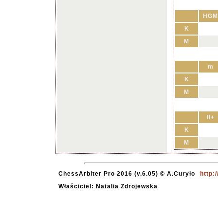
HGM
K
M
m
K
M
II+
K
M
ChessArbiter Pro 2016 (v.6.05) © A.Curyło
http:
Właściciel: Natalia Zdrojewska