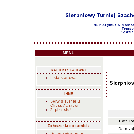
Sierpniowy Turniej Szacho
NSP Azymut w Mostach
Tempo 
Sędzia
MENU
RAPORTY GŁÓWNE
Lista startowa
Sierpniow
INNE
Serwis Turnieju
ChessManager
Zapisz się!
Data ro
Zgłoszenia do turnieju
Data za
Dodaj zgłoszenie