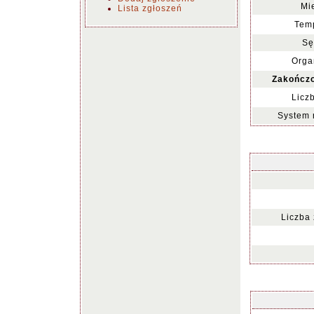
Mi
Lista zgłoszeń
Temp
Sę
Orga
Zakończo
Licz
System 
Liczba