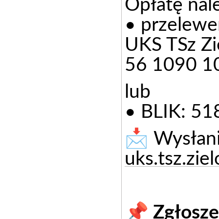
Opłatę nale
• przelewe
UKS TSz Zie
56 1090 1
lub
• BLIK: 5
📩 Wysłani
uks.tsz.zi
📌 Zgłosze