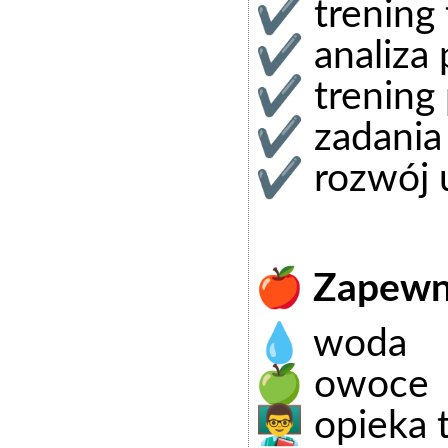
✔ trening t
✔ analiza 
✔ trening 
✔ zadania 
✔ rozwój u
🍎 Zapew
💧 woda
🍏 owoce
👨‍🏫 opieka