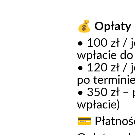
💰 Opłaty
• 100 zł / 
wpłacie do
• 120 zł / 
po terminie
• 350 zł – 
wpłacie)
💳 Płatnoś