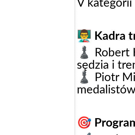
V kategorii
👨‍🏫 Kadra 
♟️ Robert K
sędzia i tre
♟️ Piotr Mi
medalistów
🎯 Program