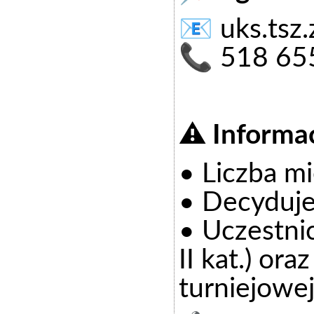
📧
uks.tsz
📞 518 65
⚠️ Informa
• Liczba mi
• Decyduje
• Uczestni
II kat.) o
turniejowe