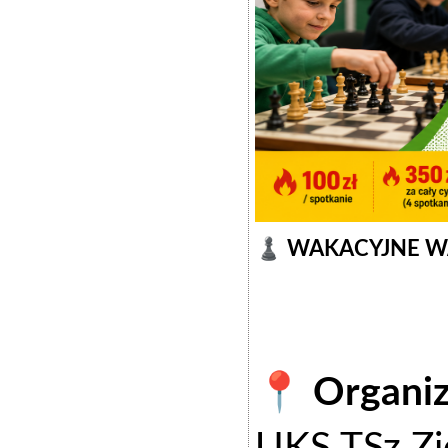
♟️ WAKACYJNE WA
📍 Organiz