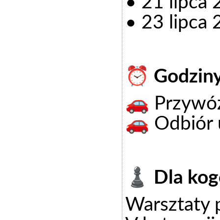
• 21 lipca
• 23 lipca
⏰ Godziny
🚗 Przywóz
🚗 Odbiór 
♟️ Dla kog
Warsztaty 