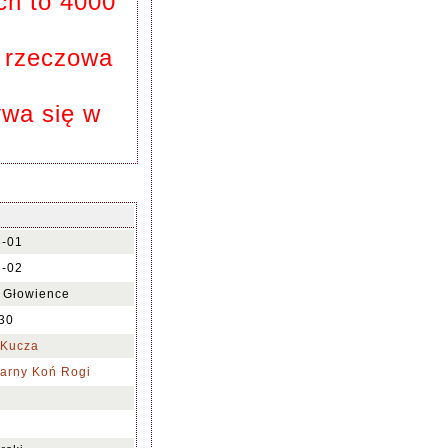
ch to 4000
a rzeczowa
ywa się w
8-01
8-02
 Głowience
30
_Kucza
arny Koń Rogi