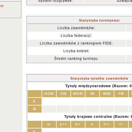
System rozgrywek:
Szwajca
ie
Statystyka turniejowa:
Liczba zawodników:
Liczba federacji:
Liczba zawodników z rankingiem FIDE:
Liczba kobiet:
Średni ranking turnieju:
Statystyka tytułów zawodników
Tytuły międzynarodowe (Razem: 0
HGM
GM
WGM
IM
WIM
FM
K
M
Tytuły krajowe centralne (Razem: 
m
k++
k+
k
I++
I+