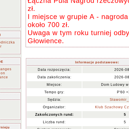
Łączna Pula Nagród rzeczowy
zł.
I miejsce w grupie A - nagrod
około 700 zł.
Uwaga w tym roku turniej odb
I
Głowience.
odniczka
r
DE
Informacje podstawowe:
changes
Data rozpoczęcia:
2026-0
tion
ance
Data zakończenia:
2026-0
Miejsce:
Dom Ludowy w
Tempo gry:
P'60 +
Sędzia:
Sławomir
Organizator:
Klub Szachowy Cz
Zakończonych rund:
5
Liczba rund:
5
rnieju