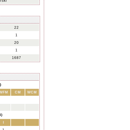
rski
22
1
20
1
1687
)
WFM
CM
WCM
8)
I