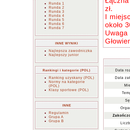
Łączna
Runda 1
zł.
Runda 2
Runda 3
I miejs
Runda 4
Runda 5
około 3
Runda 6
Runda 7
Uwaga w
Głowie
INNE WYNIKI
Najlepsza zawodniczka
Najlepszy junior
Data ro
Rankingi i kategorie (POL)
Ranking uzyskany (POL)
Data za
Normy na kategorie
Mie
(POL)
Klasy sportowe (POL)
Temp
Sę
INNE
Organ
Regulamin
Zakończo
Grupa A
Grupa B
Liczb