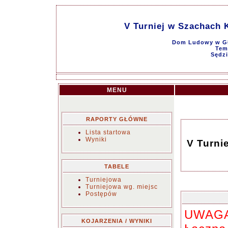
V Turniej w Szachach 
Dom Ludowy w Gł
Tem
Sędz
MENU
RAPORTY GŁÓWNE
Lista startowa
Wyniki
V Turni
TABELE
Turniejowa
Turniejowa wg. miejsc
Postępów
UWAGA
KOJARZENIA / WYNIKI