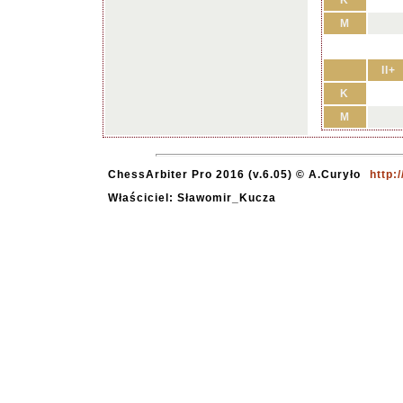
K
M
II+
K
M
ChessArbiter Pro 2016 (v.6.05) © A.Curyło
http:
Właściciel: Sławomir_Kucza