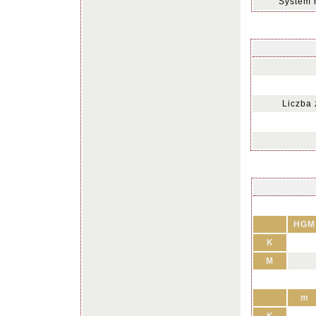
System 
Liczba
HGM
K
M
m