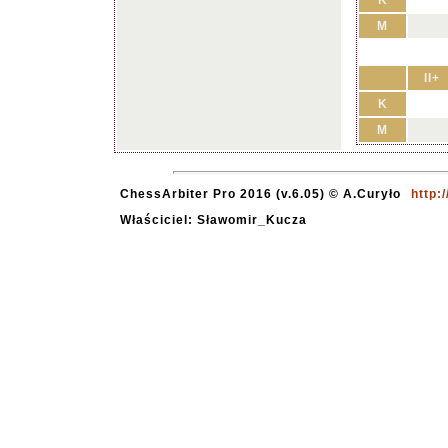
K
M
II+
K
M
ChessArbiter Pro 2016 (v.6.05) © A.Curyło
http:
Właściciel: Sławomir_Kucza