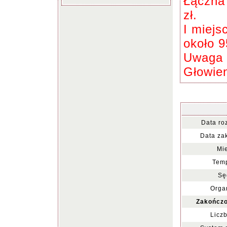
Łączna
zł.
I miejs
około 9
Uwaga w
Głowie
Data ro
Data za
Mie
Temp
Sę
Organ
Zakończo
Liczb