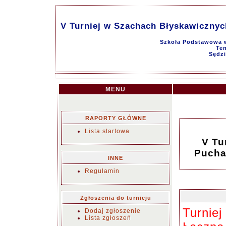
V Turniej w Szachach Błyskawicznyc
Szkoła Podstawowa w
Tem
Sędz
MENU
RAPORTY GŁÓWNE
Lista startowa
V Tu
Pucha
INNE
Regulamin
Zgłoszenia do turnieju
Turniej
Dodaj zgłoszenie
Lista zgłoszeń