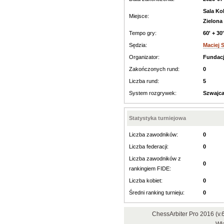
Sala Ko
Miejsce:
Zielona
Tempo gry:
60' + 30
Sędzia:
Maciej 
Organizator:
Fundac
Zakończonych rund:
0
Liczba rund:
5
System rozgrywek:
Szwajca
Statystyka turniejowa
Liczba zawodników:
0
Liczba federacji:
0
Liczba zawodników z
0
rankingiem FIDE:
Liczba kobiet:
0
Średni ranking turnieju:
0
ChessArbiter Pro 2016 (v