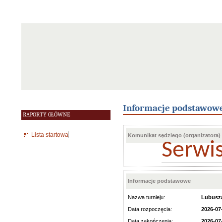
Informacje podstawow
RAPORTY GŁÓWNE
Lista startowa
Komunikat sędziego (organizatora)
Serwi
Informacje podstawowe
Nazwa turnieju:
Lubusza
Data rozpoczęcia:
2026-07
Data zakończenia:
2026-07