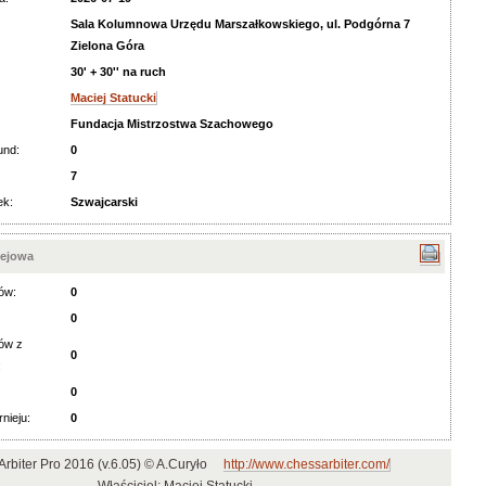
Sala Kolumnowa Urzędu Marszałkowskiego, ul. Podgórna 7
Zielona Góra
30' + 30'' na ruch
Maciej Statucki
Fundacja Mistrzostwa Szachowego
und:
0
7
ek:
Szwajcarski
iejowa
ów:
0
0
ów z
0
:
0
rnieju:
0
rbiter Pro 2016 (v.6.05) © A.Curyło
http://www.chessarbiter.com/