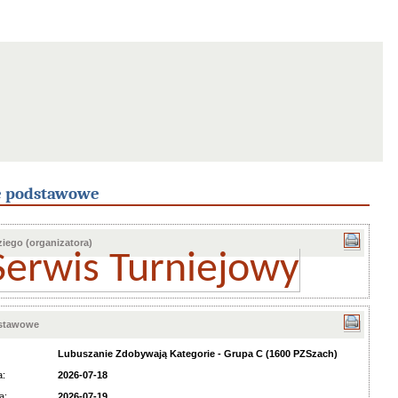
e podstawowe
iego (organizatora)
Serwis Turniejowy
dstawowe
Lubuszanie Zdobywają Kategorie - Grupa C (1600 PZSzach)
a:
2026-07-18
a:
2026-07-19