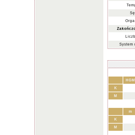
Temp
Sę
Orga
Zakończo
Licz
System 
HGM
K
M
m
K
M