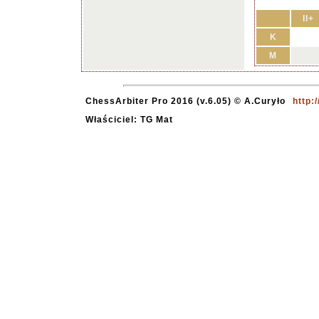
II+
K
M
ChessArbiter Pro 2016 (v.6.05) © A.Curyło
http:
Właściciel: TG Mat