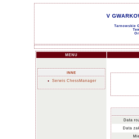
V GWARKOWS
Tarnowskie G
Tem
Or
MENU
INNE
Serwis ChessManager
Data ro
Data za
Mi