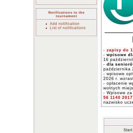
Notifications to the
tournament
Add notification
List of notifications
-
zapisy do 1
-
wpisowe dla
16 październi
-
dla senioró
października 
- wpisowe opł
2026 r. wzras
- opłacenie 
wolnych miejs
- Wpisowe za
56 1140 201
nazwisko ucz
Start