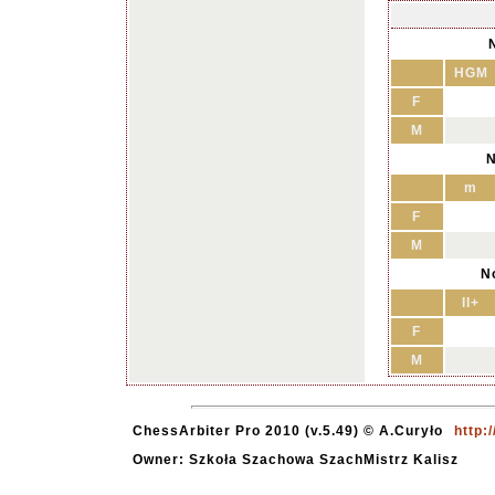
HGM
F
M
N
m
F
M
No
II+
F
M
ChessArbiter Pro 2010 (v.5.49) © A.Curyło
http:
Owner: Szkoła Szachowa SzachMistrz Kalisz