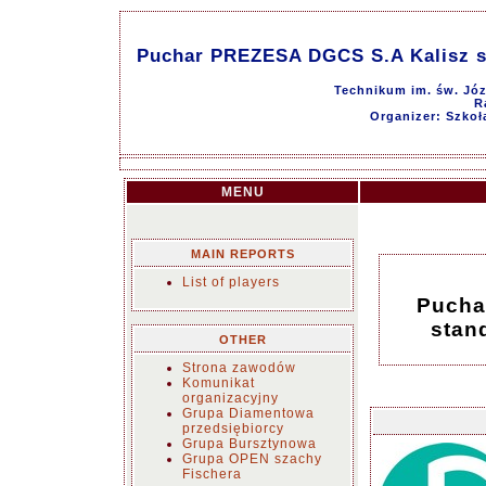
Puchar PREZESA DGCS S.A Kalisz sz
Technikum im. św. Józ
R
Organizer: Szkoł
MENU
MAIN REPORTS
List of players
Pucha
stan
OTHER
Strona zawodów
Komunikat
organizacyjny
Grupa Diamentowa
przedsiębiorcy
Grupa Bursztynowa
Grupa OPEN szachy
Fischera