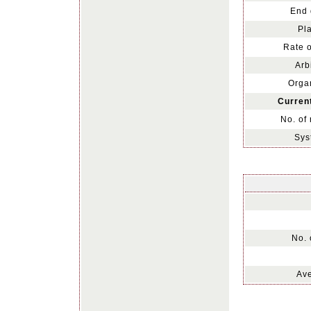
End 
Pl
Rate o
Arb
Orga
Curren
No. of
Sys
No. 
Ave