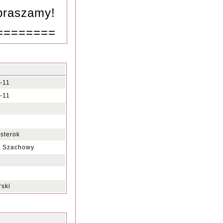
apraszamy!
========
-11
-11
e
0
sterok
k Szachowy
rski