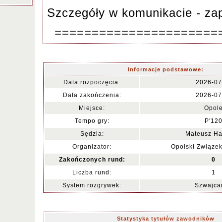
Szczegóły w komunikacie - z
======================
Informacje podstawowe:
Data rozpoczęcia:
2026-07
Data zakończenia:
2026-07
Miejsce:
Opol
Tempo gry:
P'12
Sędzia:
Mateusz Ha
Organizator:
Opolski Związe
Zakończonych rund:
0
Liczba rund:
1
System rozgrywek:
Szwajca
Statystyka tytułów zawodników