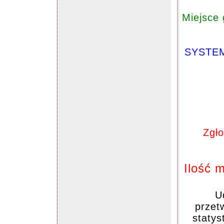
Miejsce 
SYSTEM
Zgło
Ilość 
U
przet
statys