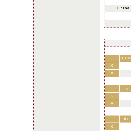
Liczba
HGM
K
M
m
K
M
II+
K