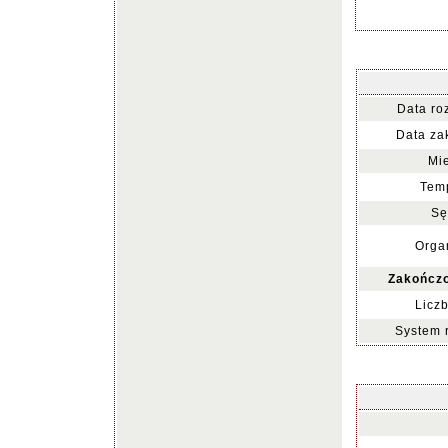
Data ro
Data za
Mie
Temp
Sę
Organ
Zakończo
Liczb
System 