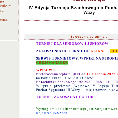
iew
rnieje
IV Edycja Turnieju Szachowego o Pucha
rz
Wazy
enia
Zgłoszenia do turnieju
TURNIEJ DLA SENIORÓW I JUNIORÓW
ZGŁOSZENIA DO TURNIEJU:
KLIKNIJ -
CH
SERWIS TURNIEJOWY, WYNIKI NA STRONI
CHESSMANAGER
WPISOWE
Preferowana wpłata 30 zł
do
10 sierpnia 2026 
na konto klubu - UKS Alfil Gniew:
Nr rachunku bankowego: 92 2030 0045 1110 00
W tytule przelewu: „Wpisowe IV Edycja Tur
Puchar Zygmunta III Wazy – imię i nazwisko za
TURNIEJ ZGŁOSZONY DO FIDE
Wymogiem udziału w turnieju jest zarejestrowan
Rejestrze PZSZach
.