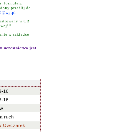
ij formularz
iony prześlij do
0@wp.pl
jestrowany w CR
owej!!!
ronie w zakładce
 uczestnictwa jest
8-16
8-16
ew
na ruch
w Owczarek