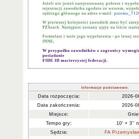
Jeżeli nie jesteś zarejestrowany pobierz i wypełn
rejestracji zawodnika zgodnie ze wzorem, wypełn
sędziego głównego na adres e-mail:
przemo_712
W pierwszej kolejności zawodnik musi być zare
PZSzach.
Następnie zostany ujęty na liście start
Formularz i wzór jego wypełnienia - po lewej st
INNE
.
W przypadku zawodników z zagranicy wymogim
posiadanie
FIDE ID
macierzystej federacji.
Informacje podstawowe:
Data rozpoczęcia:
2026-0
Data zakończenia:
2026-0
Miejsce:
Gni
Tempo gry:
10' + 3'' 
Sędzia:
FA Przemysła