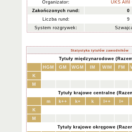
Organizator:
UKS Alfil
Zakończonych rund:
0
Liczba rund:
9
System rozgrywek:
Szwajca
Statystyka tytułów zawodników
Tytuły międzynarodowe (Razem
HGM
GM
WGM
IM
WIM
FM
K
M
Tytuły krajowe centralne (Raze
m
k++
k+
k
I++
I+
K
M
Tytuły krajowe okręgowe (Raze