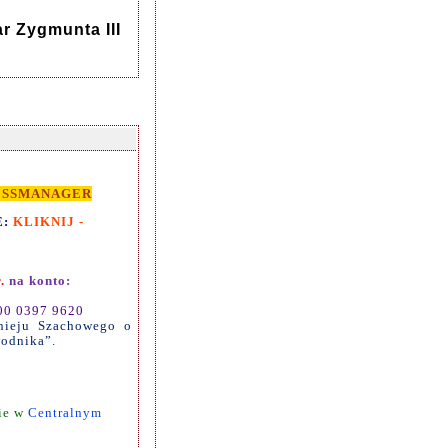
r Zygmunta III
ESSMANAGER
E:
KLIKNIJ -
r.
na konto:
00 0397 9620
nieju Szachowego o
wodnika”.
ie w
Centralnym