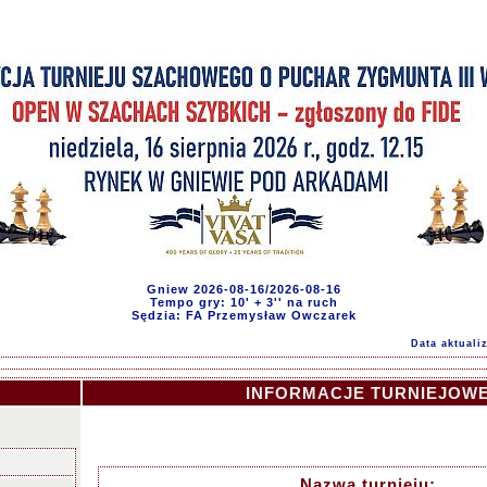
Gniew 2026-08-16/2026-08-16
Tempo gry: 10' + 3'' na ruch
Sędzia: FA Przemysław Owczarek
Data aktualiz
INFORMACJE TURNIEJOW
Nazwa turnieju: