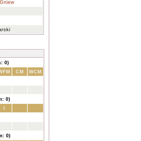
 Gniew
rski
: 0)
WFM
CM
WCM
m: 0)
I
m: 0)