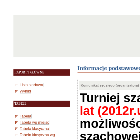
Informacje podstawow
RAPORTY GŁÓWNE
Lista startowa
Komunikat sędziego (organizatora)
Wyniki
Turniej s
TABELE
lat (
2012r.
Tabela
możliwości
Tabela wg miejsc
Tabela klasyczna
szachowej,
Tabela klasyczna wg