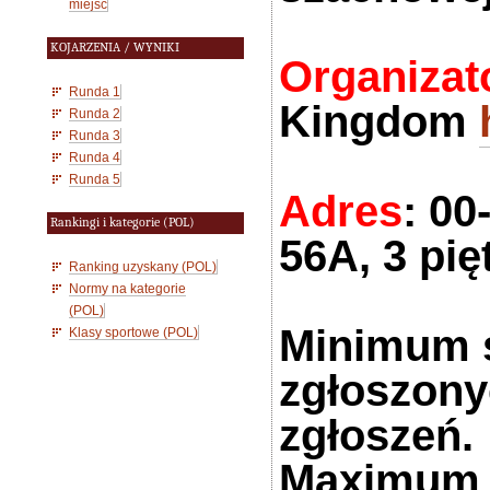
miejsc
KOJARZENIA / WYNIKI
Organizat
Runda 1
Kingdom
Runda 2
Runda 3
Runda 4
Runda 5
Adres
: 0
Rankingi i kategorie (POL)
56A, 3 pię
Ranking uzyskany (POL)
Normy na kategorie
(POL)
Minimum s
Klasy sportowe (POL)
zgłoszony
zgłoszeń
Maximum 