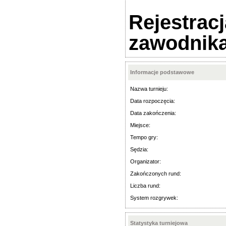
Rejestrac
zawodnika 
Informacje podstawowe
Nazwa turnieju:
Data rozpoczęcia:
Data zakończenia:
Miejsce:
Tempo gry:
Sędzia:
Organizator:
Zakończonych rund:
Liczba rund:
System rozgrywek:
Statystyka turniejowa