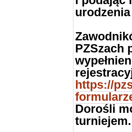
i podając 
urodzenia
Zawodnikó
PZSzach p
wypełnieni
rejestracy
https://pz
formularz
Dorośli m
turniejem.