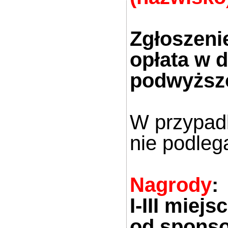
Zgłoszenie
opłata w 
podwyższ
W przypadk
nie podleg
Nagrody
:
I-III miej
od spons