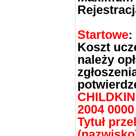
Rejestrac
Startowe
:
Koszt ucz
należy op
zgłoszeni
potwierdz
CHILDKING
2004 0000
Tytuł prze
(nazwisko)