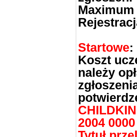
Maximum 
Rejestrac
Startowe
:
Koszt ucz
należy op
zgłoszeni
potwierdz
CHILDKING
2004 0000
Tytuł prze