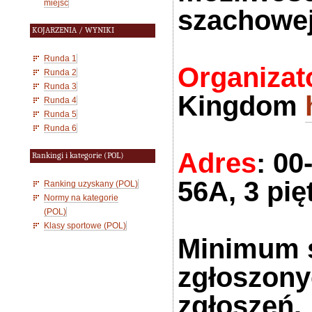
miejsc
szachowej,
KOJARZENIA / WYNIKI
Runda 1
Organizat
Runda 2
Runda 3
Kingdom
Runda 4
Runda 5
Runda 6
Adres
: 0
Rankingi i kategorie (POL)
56A, 3 pię
Ranking uzyskany (POL)
Normy na kategorie
(POL)
Klasy sportowe (POL)
Minimum s
zgłoszony
zgłoszeń