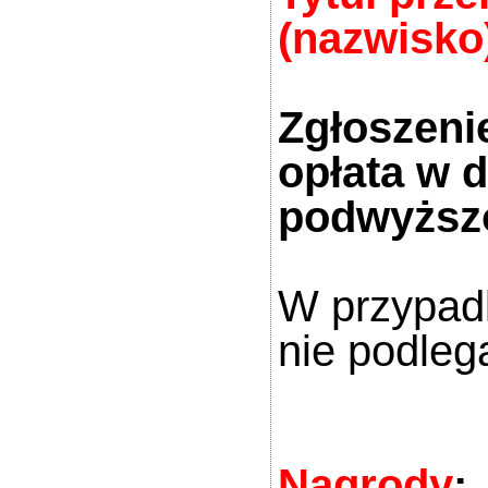
(nazwisko)
Zgłoszeni
opłata w 
podwyższ
W przypadk
nie podleg
Nagrody
: