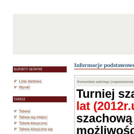
Informacje podstawow
RAPORTY GŁÓWNE
Lista startowa
Komunikat sędziego (organizatora)
Wyniki
Turniej s
TABELE
lat (
2012r.
Tabela
szachową
Tabela wg miejsc
Tabela klasyczna
możliwośc
Tabela klasyczna wg