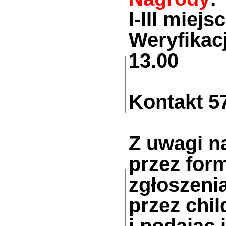
I-III miej
Weryfikacj
13.00
Kontakt 5
Z uwagi na
przez for
zgłoszeni
przez
chi