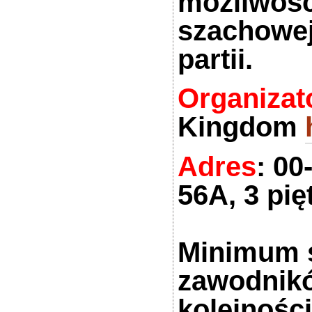
możliwości
szachowej 
partii
.
Organizat
Kingdom
Adres
: 0
56A, 3 pię
Minimum s
zawodnikó
kolejnośc