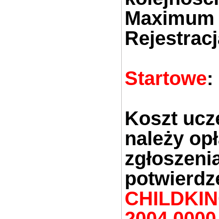
Maximum 
Rejestrac
Startowe
:
Koszt ucz
należy op
zgłoszeni
potwierdz
CHILDKING
2004 0000