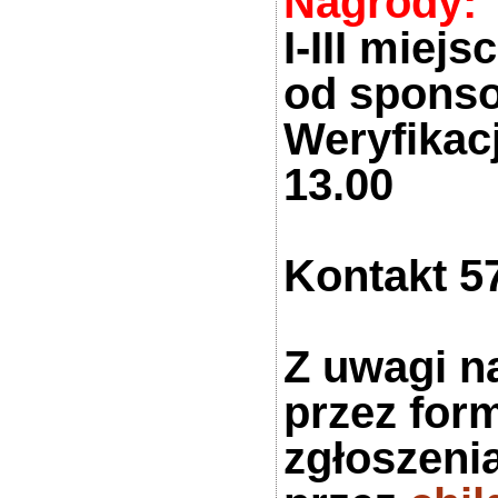
Nagrody:
I-III miej
od spons
Weryfikacj
13.00
Kontakt 5
Z uwagi na
przez for
zgłoszeni