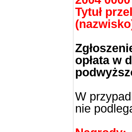
Tytuł prze
(nazwisko)
Zgłoszenie
opłata w 
podwyższ
W przypadk
nie podleg