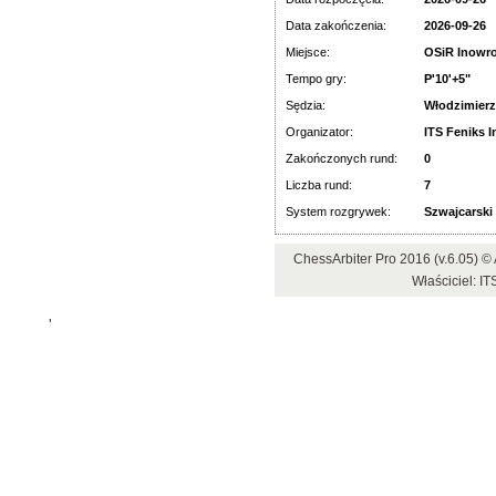
Data zakończenia:
2026-09-26
Miejsce:
OSiR Inowro
Tempo gry:
P'10'+5"
Sędzia:
Włodzimier
Organizator:
ITS Feniks 
Zakończonych rund:
0
Liczba rund:
7
System rozgrywek:
Szwajcarski
ChessArbiter Pro 2016 (v.6.05)
Właściciel: I
'